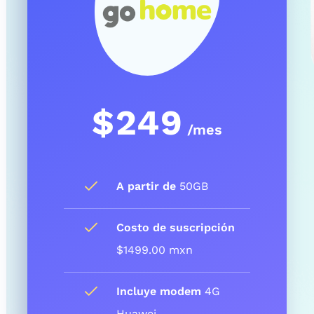
$
249
/mes
A partir de
50GB
Costo de suscripción
$1499.00 mxn
Incluye modem
4G
Huawei