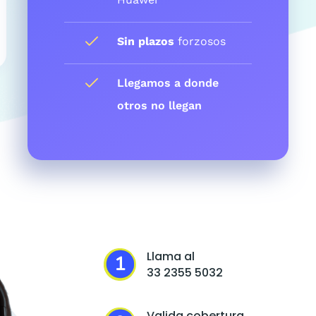
Sin plazos
forzosos
Llegamos a donde
otros no llegan
Llama al
33 2355 5032
Valida cobertura