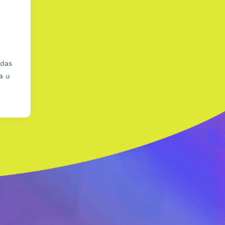
edas
a u