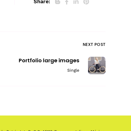
Share:
NEXT POST
Portfolio large images
Single